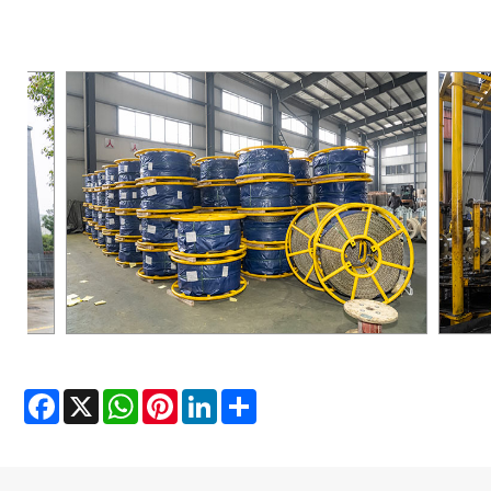
Facebook
X
WhatsApp
Pinterest
LinkedIn
Share