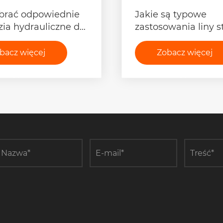
brać odpowiednie
Jakie są typowe
zia hydrauliczne do
zastosowania liny s
o projektu?
zapobiegającej skr
się?
bacz więcej
Zobacz więcej
>>
>>