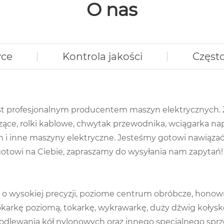
O nas
yce
Kontrola jakości
Częst
jest profesjonalnym producentem maszyn elektrycznych.
ące, rolki kablowe, chwytak przewodnika, wciągarka na
h i inne maszyny elektryczne. Jesteśmy gotowi nawiązać
 gotowi na Ciebie, zapraszamy do wysyłania nam zapytań!
 wysokiej precyzji, poziome centrum obróbcze, honown
rkę poziomą, tokarkę, wykrawarkę, duży dźwig kołyskow
odlewania kół nylonowych oraz innego specjalnego sprzętu