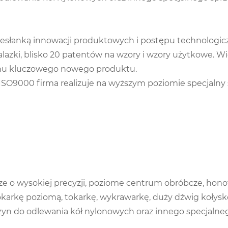
zesłanką innowacji produktowych i postępu technologi
alazki, blisko 20 patentów na wzory i wzory użytkowe. W
anu kluczowego nowego produktu.
ą ISO9000 firma realizuje na wyższym poziomie specja
e o wysokiej precyzji, poziome centrum obróbcze, hono
arkę poziomą, tokarkę, wykrawarkę, duży dźwig kołysko
zyn do odlewania kół nylonowych oraz innego specjalnego 