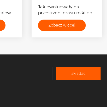
Jak ewoluowały na
talowej
przestrzeni czasu rolki do
ęcaniu
przeciągania kabli po linii
prostej?
Zobacz więcej
>>
składać