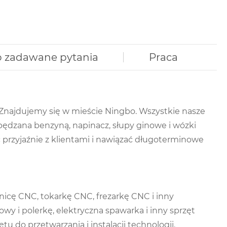
o zadawane pytania
Praca
 Znajdujemy się w mieście Ningbo. Wszystkie nasze
pędzana benzyną, napinacz, słupy ginowe i wózki
 przyjaźnie z klientami i nawiązać długoterminowe
icę CNC, tokarkę CNC, frezarkę CNC i inny
y i polerkę, elektryczna spawarka i inny sprzęt
 do przetwarzania i instalacji technologii.