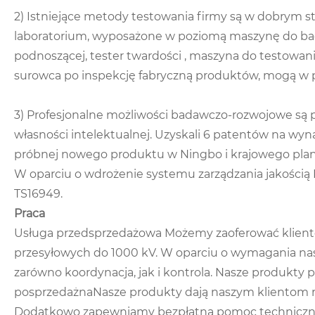
2) Istniejące metody testowania firmy są w dobrym s
laboratorium, wyposażone w poziomą maszynę do bada
podnoszącej, tester twardości , maszyna do testowani
surowca po inspekcję fabryczną produktów, mogą w pe
3) Profesjonalne możliwości badawczo-rozwojowe są 
własności intelektualnej. Uzyskali 6 patentów na wyn
próbnej nowego produktu w Ningbo i krajowego pl
W oparciu o wdrożenie systemu zarządzania jakości
TS16949.
Praca
Usługa przedsprzedażowa Możemy zaoferować klientom
przesyłowych do 1000 kV. W oparciu o wymagania na
zarówno koordynacja, jak i kontrola. Nasze produkty
posprzedażnaNasze produkty dają naszym klientom ro
Dodatkowo zapewniamy bezpłatną pomoc techniczną 