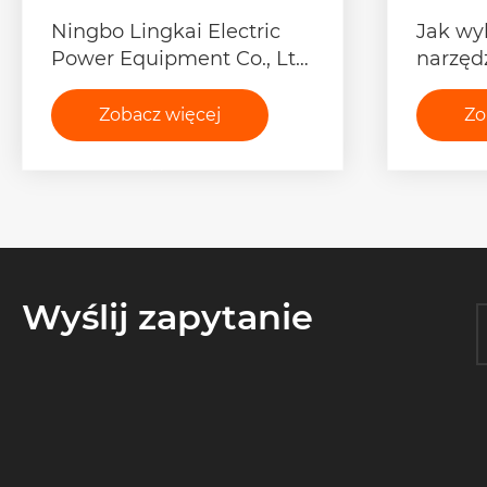
Ningbo Lingkai Electric
Jak wy
Power Equipment Co., Ltd.
narzęd
wysyła do Malezji wysokiej
swojeg
jakości liny stalowe
Zobacz więcej
Zo
>>
Wyślij zapytanie