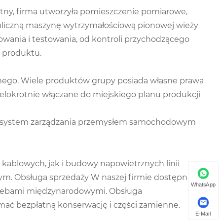
etny, firma utworzyła pomieszczenie pomiarowe,
auliczną maszynę wytrzymałościową pionowej wieży
owania i testowania, od kontroli przychodzącego
i produktu.
znego. Wiele produktów grupy posiada własne prawa
ielokrotnie włączane do miejskiego planu produkcji
lny system zarządzania przemysłem samochodowym
kablowych, jak i budowy napowietrznych linii
m. Obsługa sprzedaży W naszej firmie dostępna jest
WhatsApp
otrzebami międzynarodowymi. Obsługa
ać bezpłatną konserwację i części zamienne.
E-Mail