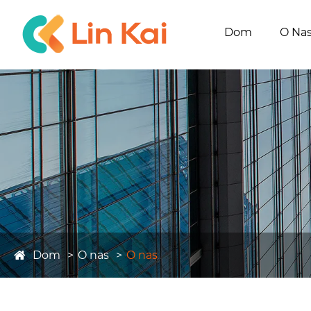
Dom
O Na
Dom
O nas
O nas