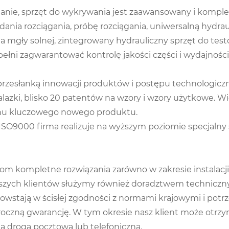
tanie, sprzęt do wykrywania jest zaawansowany i kompl
nia rozciągania, próbę rozciągania, uniwersalną hydr
a mgły solnej, zintegrowany hydrauliczny sprzęt do test
łni zagwarantować kontrolę jakości części i wydajnośc
przesłanką innowacji produktów i postępu technologic
alazki, blisko 20 patentów na wzory i wzory użytkowe. W
anu kluczowego nowego produktu.
ą ISO9000 firma realizuje na wyższym poziomie specja
 kompletne rozwiązania zarówno w zakresie instalacji 
szych klientów służymy również doradztwem techniczny
 powstają w ścisłej zgodności z normami krajowymi i p
czną gwarancję. W tym okresie nasz klient może otrzym
drogą pocztową lub telefoniczną.