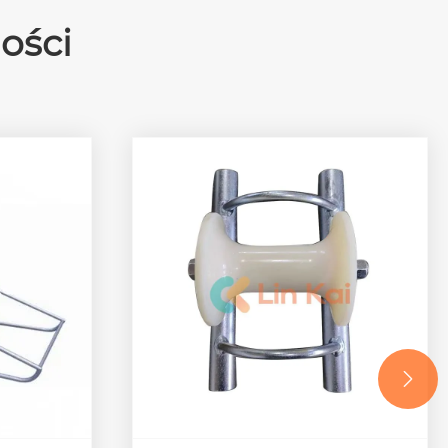
ości
