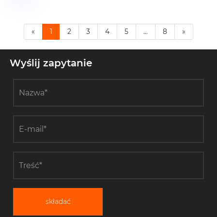
«
1
2
3
4
5
...
8
»
Wyślij zapytanie
składać