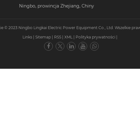
Ningbo, prowincja Zhejiang, Chiny
e © 2023 Ningbo Lingkai Electric Power Equipment Co., Ltd. Wszelkie pra
Links
|
Sitemap
|
RSS
|
XML
|
Polityka prywatności
|