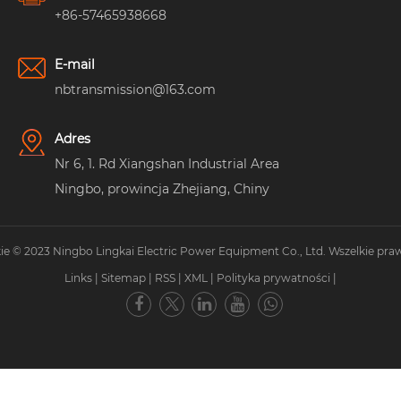
+86-57465938668
E-mail
nbtransmission@163.com
Adres
Nr 6, 1. Rd Xiangshan Industrial Area
Ningbo, prowincja Zhejiang, Chiny
e © 2023 Ningbo Lingkai Electric Power Equipment Co., Ltd. Wszelkie pra
Links
|
Sitemap
|
RSS
|
XML
|
Polityka prywatności
|