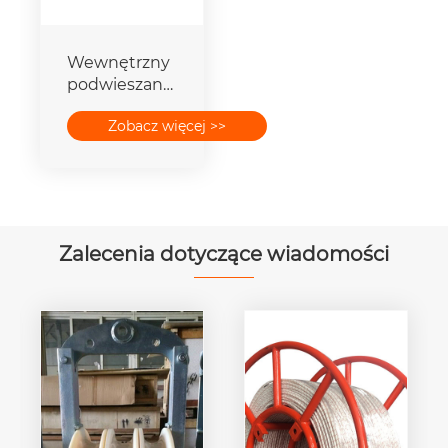
Wewnętrzny
podwieszany
słupek do
Zobacz więcej >>
ginu
Zalecenia dotyczące wiadomości