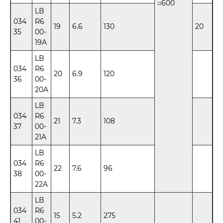
□600
LB
034
R6
19
6.6
130
20
35
00-
19A
LB
034
R6
20
6.9
120
36
00-
20A
LB
034
R6
21
7.3
108
37
00-
21A
LB
034
R6
22
7.6
96
38
00-
22A
LB
034
R6
15
5.2
275
41
00-