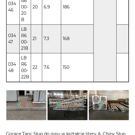
R6
034
00-
20
6.9
186
46
20
B
LB
034
R6
21
7.3
168
47
00-
21B
LB
034
R6
22
7.6
150
48
00-
22B
Gorące Tagi: Słup do ginu w kształcie litery A, Chiny Słup