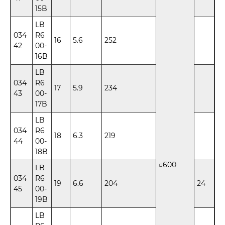
15B
LB
034
R6
16
5.6
252
42
00-
16B
LB
034
R6
17
5.9
234
43
00-
17B
LB
034
R6
18
6.3
219
44
00-
18B
□600
LB
034
R6
19
6.6
204
24
45
00-
19B
LB