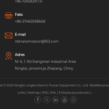
+86-15958291731
Faks
+86-57465938668
E-mail
nbtransmission@163.com
Adres
Nr 6, 1. Rd Xiangshan Industrial Area
Ningbo, prowincja Zhejiang, Chiny
e © 2023 Ningbo Lingkai Electric Power Equipment Co., Ltd. Wszelkie pra
Links
|
Sitemap
|
RSS
|
XML
|
Polityka prywatności
|