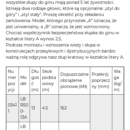
wszystkie słupy do ginu mają ponad 5 lat żywotności.
Istnieją dwa rodzaje głowic, które są opcjonalne: „styl do
góry” i „styl stały”. Proszę określić przy składaniu
zamówienia. Model, którego przyrostek „A” oznacza, że ​​
jest uniwersalny, a „B” oznacza, że ​​jest wzmocniony.
Chociaż współczynnik bezpieczeństwa słupka do ginu w
kształcie litery A wynosi 2,5,
Podczas montażu i wznoszenia wieży i słupa w
konstrukcjach przesyłowych i dystrybucyjnych bardzo
ważną rolę odgrywa nasz słup kratowy w kształcie litery A.
Nu
Dłu
Skok
Wa
Dopuszczalne
Przekrój
mer
Mo
goś
podsta
ga
obciążenie
poprzecz
poz
del
ć
wowy
(kg/
pionowe (kN)
ny (mm)
ycji
(m)
(m)
m)
LB
0341
R50
13
4.5
162
1
0-
13A
LB